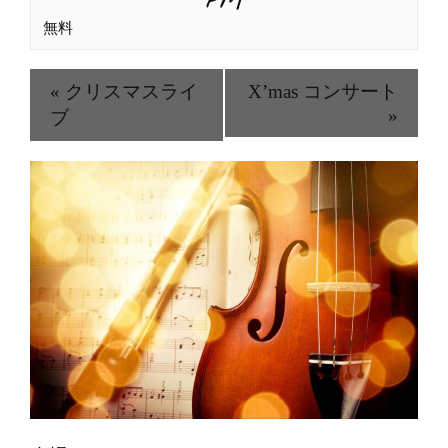
PM
無料
«
クリスマスライ
X’mas コンサート
»
ブ