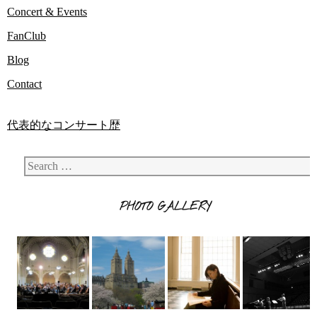
Concert & Events
FanClub
Blog
Contact
代表的なコンサート歴
Search
PHOTO GALLERY