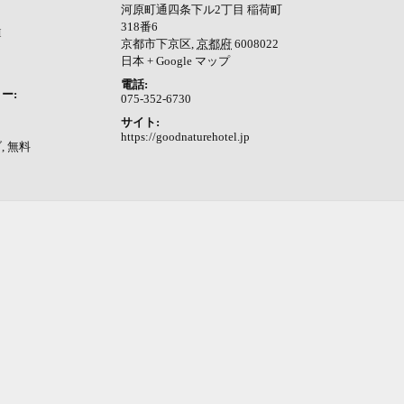
河原町通四条下ル2丁目 稲荷町
318番6
M
京都市下京区
,
京都府
6008022
日本
+ Google マップ
電話:
ー:
075-352-6730
サイト:
https://goodnaturehotel.jp
ブ
,
無料