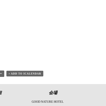
ー
+ ADD TO ICALENDAR
細
会場
GOOD NATURE HOTEL