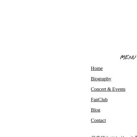
MENU
Home
Biography
Concert & Events
FanClub
Blog
Contact