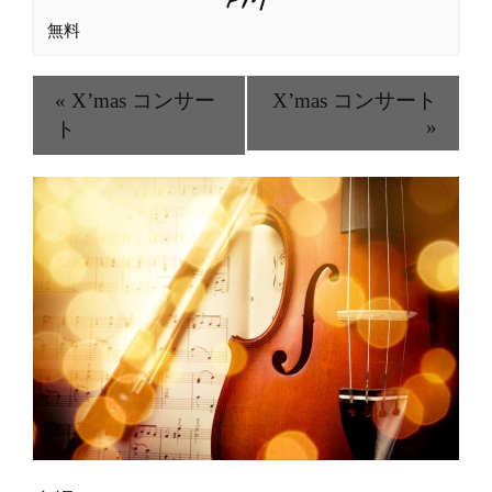
PM
無料
«
X’mas コンサー
X’mas コンサート
»
ト