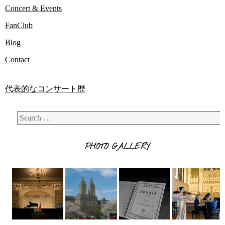
Concert & Events
FanClub
Blog
Contact
代表的なコンサート歴
Search
PHOTO GALLERY