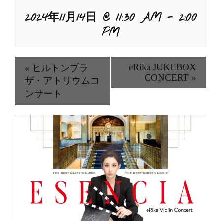
2024年11月14日 @ 11:30 AM
-
2:00
PM
eRika JUKEBOX
«
ヒルトンプラ
CONCERT
»
ザ・アトリウムコ
ンサート