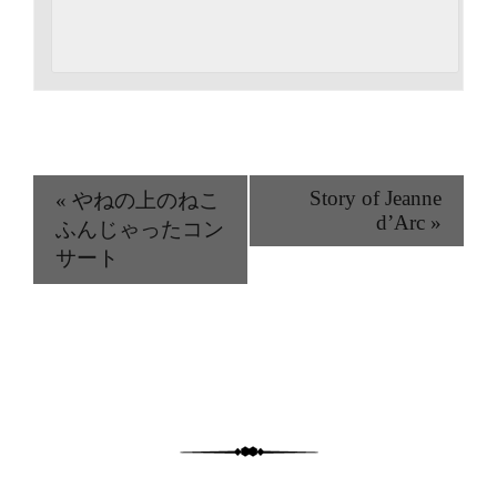
Story of Jeanne
«
やねの上のねこ
d’Arc
»
ふんじゃったコン
サート