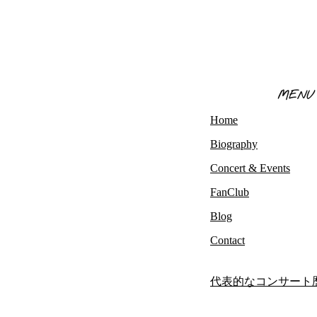
MENU
Home
Biography
Concert & Events
FanClub
Blog
Contact
代表的なコンサート