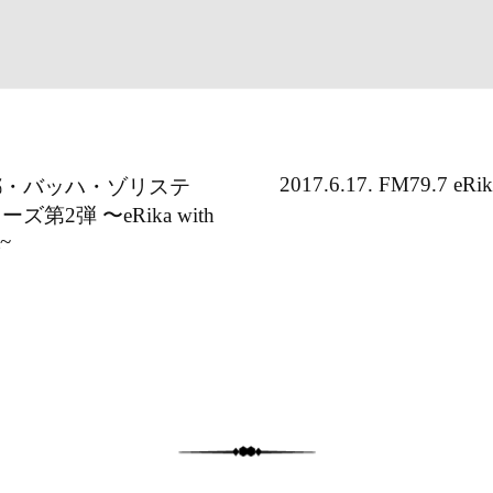
2017.6.17. FM79.7 eRi
. 京都・バッハ・ゾリステ
第2弾 〜eRika with
t~