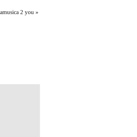
kamusica 2 you
»