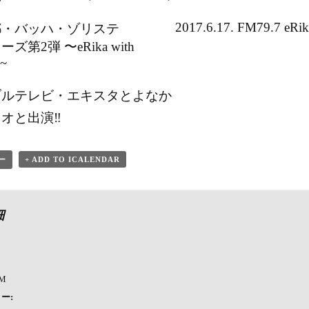
2017.6.17. FM79.7 eRi
. 京都・バッハ・ゾリステ
第2弾 〜eRika with
t~
ブルテレビ・エキスタとよなか
オと出演‼︎
ー
+ ADD TO ICALENDAR
細
PM
ー: