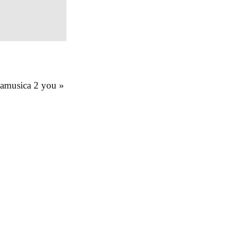
kamusica 2 you
»