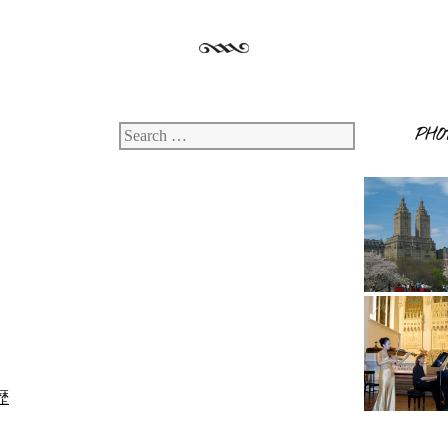
PHO
Search
歴