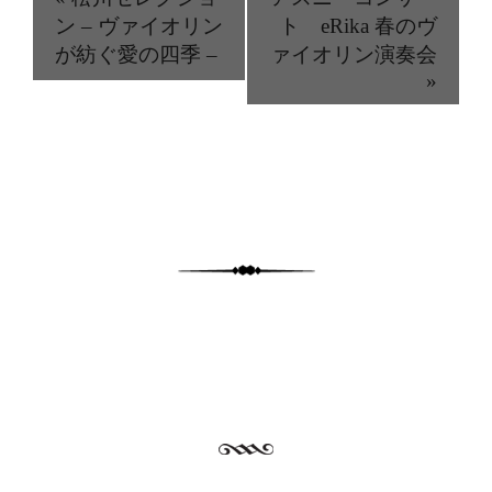
ン – ヴァイオリン
ト eRika 春のヴ
が紡ぐ愛の四季 –
ァイオリン演奏会
»