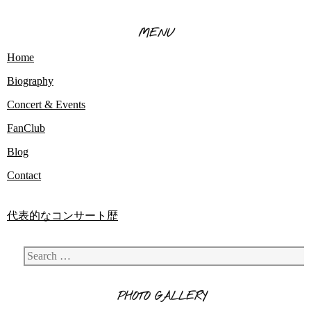
MENU
Home
Biography
Concert & Events
FanClub
Blog
Contact
代表的なコンサート歴
Search
PHOTO GALLERY