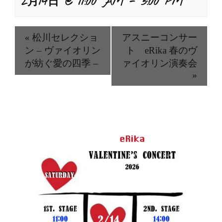
2月14日 @ 11:00 AM
-
3:00 PM
«
松川セレクショ
アスニーコンサー
ン – ヴァイオリン
ト eRika 春のヴ
が紡ぐ愛の四季 –
ァイオリン演奏会
»