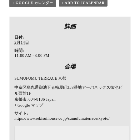
+ GOOGLE カレンダー
+ ADD TO ICALENDAR
詳細
日付:
2月14日
時間:
11:00 AM - 3:00 PM
会場
SUMUFUMU TERRACE 京都
中京区烏丸通御池下る梅屋町358番地アーバネックス御池ビ
ル西館1F
京都市
,
604-8186
Japan
+ Google マップ
サイト:
https://www.sekisuihouse.co.jp/sumufumuterrace/kyoto/